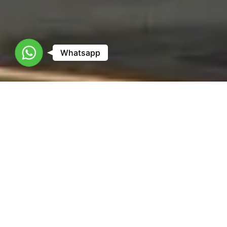
WhatsApp
Whatsapp
Departamentos en venta en Guadalajara
Modelo HIMALAYA