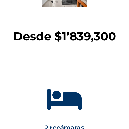
Desde $1’839,300

2 recámaras