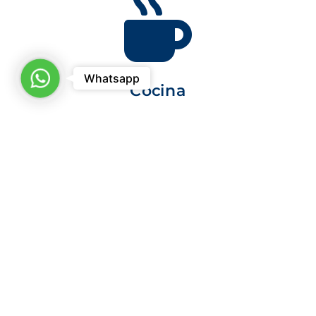

WhatsApp
Whatsapp
Cocina

Área para lavado
Llamar